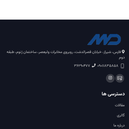
فارس، شیراز، خیابان قصرالدشت، روبروی مخابرات ولیعصر، ساختمان ژنوم، طبقه
دوم
36290477
09011835858
دسترسی ها
مقالات
گالری
درباره ما