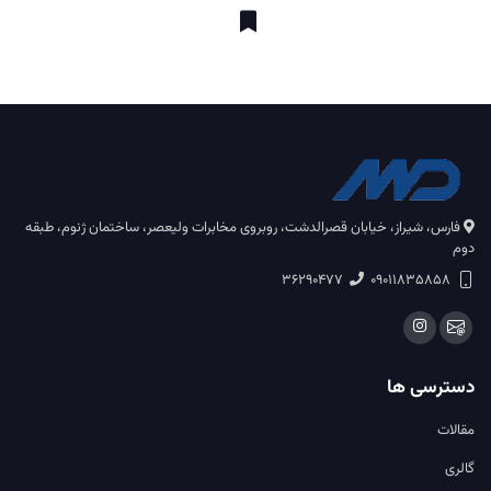
فارس، شیراز، خیابان قصرالدشت، روبروی مخابرات ولیعصر، ساختمان ژنوم، طبقه
دوم
36290477
09011835858
دسترسی ها
مقالات
گالری